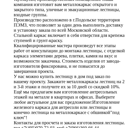
компания изготовит вам металлокаркас открытого и
закрытого типа, уличные и эвакуационные лестницы,
входные группы.
Производство расположено в г.Подольске территория
ПЭМЗ, что позволяет за один день выполнить доставку
и установку заказа по всей Московской области.
Стальной каркас включает в себя отверстия для крепежа
ступеней и грунт-краску.
Квалифицированные мастера произведут все этапы
работ от консультации до монтажа лестницы, с отделкой
каркаса элементами дерева, плитки, камня на вкус и
возможности заказчика. Стоимость изделия от завода-
изготовителя фиксирована, и не повысится до
завершения проекта.
У нас можно купить лестницу в дом под заказ по
вашему проекту. Закажите металлокаркасы лестниц на 2
и 3-й этажи и получите их за 10 дней со скидкой 10%.
Ещё мы предлагаем вам изготовление антресольных
этажей на металле в квартирах и офисах. Выберите
любое актуальное для вас предложение:Изготовление
железного каркаса для антресоли или лестницы и
конечно лестница на металлокаркасе с обшивкой"под
ключ"!
Контакты для просчета и заказа изготовления лестницы.
тел +7(495)970-72-03, моб +7(966)360-66-44.