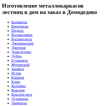
Изготовление металлокаркасов
лестниц в дом на заказ в Домодедово
Балашиха
Бронницы
Видное
Волоколамск
Воскресенск
Дзержинский
Дмитров
Домодедово
Дубна
Егорьевск
Жуковский
Зарайск
Истра
Кашира
Клин
Коломна
Королев
Красногорск
Луховицы
Люберцы