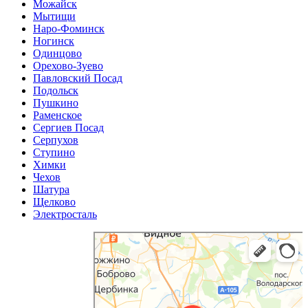
Можайск
Мытищи
Наро-Фоминск
Ногинск
Одинцово
Орехово-Зуево
Павловский Посад
Подольск
Пушкино
Раменское
Сергиев Посад
Серпухов
Ступино
Химки
Чехов
Шатура
Щелково
Электросталь