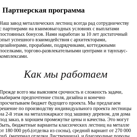
Партнерская программа
Наш завод металлических лестниц всегда рад сотрудничеству
с партнерами на взаимовыгодных условиях с выплатами
постоянных бонусов. Нами наработан за 10 лет достаточный
опыт успешного взаимодействия с архитекторами,
дизайнерами, прорабами, подрядчиками, коттеджными
поселками, торгово-развлекательными центрами и таунхаус-
комплексами.
Как мы работаем
Прежде всего мы выясняем срочность и сложность задачи,
выбираем предпочтение стиля, дизайна и конечно
просчитываем бюджет будущего проекта. Мы предлагаем
решение по производству индивидуального проекта лестницы
на 2-й этаж на металлокаркасе под зашивку деревом, для дома
под заказ, в хорошем промежутке цены и качества. Это могут
быть, бюджетные варианты классических лестниц на металле
от 180 000 руб.(отделка из сосны), средний вариант от 270 000
руб. (материал отделки Лиственница), и благородные породы