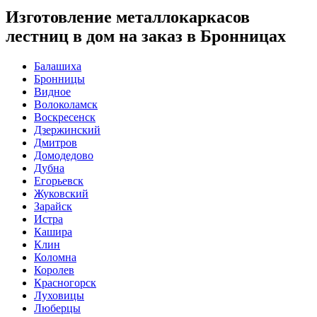
Изготовление металлокаркасов
лестниц в дом на заказ в Бронницах
Балашиха
Бронницы
Видное
Волоколамск
Воскресенск
Дзержинский
Дмитров
Домодедово
Дубна
Егорьевск
Жуковский
Зарайск
Истра
Кашира
Клин
Коломна
Королев
Красногорск
Луховицы
Люберцы