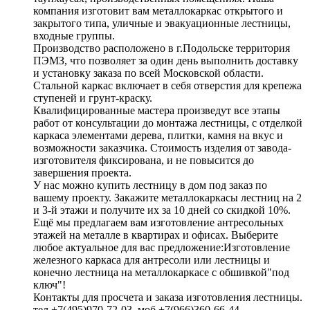
компания изготовит вам металлокаркас открытого и
закрытого типа, уличные и эвакуационные лестницы,
входные группы.
Производство расположено в г.Подольске территория
ПЭМЗ, что позволяет за один день выполнить доставку
и установку заказа по всей Московской области.
Стальной каркас включает в себя отверстия для крепежа
ступеней и грунт-краску.
Квалифицированные мастера произведут все этапы
работ от консультации до монтажа лестницы, с отделкой
каркаса элементами дерева, плитки, камня на вкус и
возможности заказчика. Стоимость изделия от завода-
изготовителя фиксирована, и не повысится до
завершения проекта.
У нас можно купить лестницу в дом под заказ по
вашему проекту. Закажите металлокаркасы лестниц на 2
и 3-й этажи и получите их за 10 дней со скидкой 10%.
Ещё мы предлагаем вам изготовление антресольных
этажей на металле в квартирах и офисах. Выберите
любое актуальное для вас предложение:Изготовление
железного каркаса для антресоли или лестницы и
конечно лестница на металлокаркасе с обшивкой"под
ключ"!
Контакты для просчета и заказа изготовления лестницы.
тел +7(495)970-72-03, моб +7(966)360-66-44.