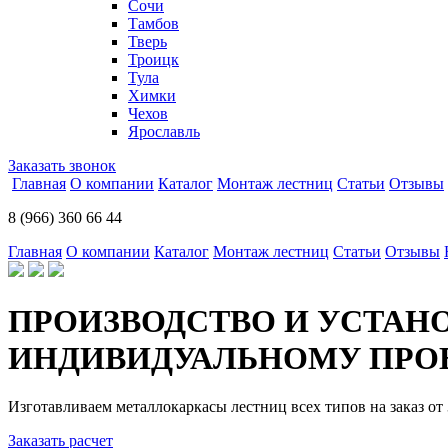
Сочи
Тамбов
Тверь
Троицк
Тула
Химки
Чехов
Ярославль
Заказать звонок
Главная
О компании
Каталог
Монтаж лестниц
Статьи
Отзывы
8 (966) 360 66 44
Главная
О компании
Каталог
Монтаж лестниц
Статьи
Отзывы
ПРОИЗВОДСТВО И УСТАН
ИНДИВИДУАЛЬНОМУ ПРОЕ
Изготавливаем металлокаркасы лестниц всех типов на заказ от 
Заказать расчет