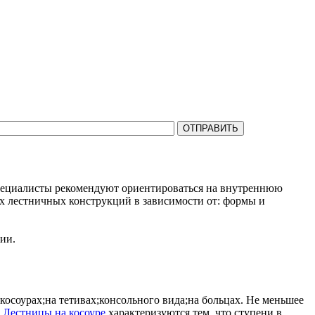
на все Ваши вопросы.
 Специалисты рекомендуют ориентироваться на внутреннюю
х лестничных конструкций в зависимости от: формы и
ии.
осоурах;на тетивах;консольного вида;на больцах. Не меньшее
.
Лестницы на косоуре
характеризуются тем, что ступени в