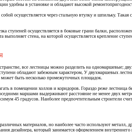
кции удобны в установке и обладают высокой ремонтопригоднос
собой осуществляется через стальную втулку и шпильку. Такая 
зка ступеней осуществляется в боковые грани балки, располож
а выполняет стена, на которой осуществляется крепление ступен
я
остранстве, все лестницы можно разделить на одномаршевые; д
ступени обладают забежным характером, У двухмаршевых лестн
ц может быть несколько промежуточных площадок.
ать в помещении холлов и коридоров. Гораздо реже лестница бер
 соседними маршами выдерживают расстояние не менее двух метр
симум 45 градусов. Наиболее предпочтительным строители счита
различных материалов, но наиболее часто используют металл, др
елания дизайнера, который занимается оформлением внутреннего