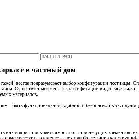
Пожалуйста, введите Ваше имя и телефон.
ся с Вами в ближайшее время, чтобы ответить 
аркасе в частный дом
х этажей, всегда подразумевает выбор конфигурации лестницы.
изайна. Существует множество классификаций видов межэтажны
емых материалов.
иям – быть функциональной, удобной и безопасной в эксплуатац
на четыре типа в зависимости от типа несущих элементов: на к
торые состоят из элементов двух или более типов конструкций