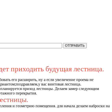
на все Ваши вопросы.
дет приходить будущая лестница.
бовать его расширить, ну а если увеличение проема не
риантом;поздравляем,у вас винтовая лестница.
уда планируется приход лестницы. Делаем замер следующим
этажного перекрытия.
лестницы.
ления и геометрию помещения. для начала делаем наброски на