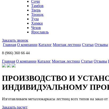
Сочи
Тамбов
Тверь
Троицк
Тула
Химки
Чехов
Ярославль
Заказать звонок
Главная
О компании
Каталог
Монтаж лестниц
Статьи
Отзывы
8 (966) 360 66 44
Главная
О компании
Каталог
Монтаж лестниц
Статьи
Отзывы
ПРОИЗВОДСТВО И УСТАН
ИНДИВИДУАЛЬНОМУ ПРОЕ
Изготавливаем металлокаркасы лестниц всех типов на заказ от 
Заказать расчет