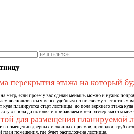
Пожалуйста, введите Ваше имя и телефон.
ся с Вами в ближайшее время, чтобы ответить 
стницу
а перекрытия этажа на который бу
 на метр, если проем у вас сделан меньше, можно и нужно попро
аем воспользоваться менее удобным но по своему элегантным ва
 от куда планируется старт лестницы, до пола верхнего этажа к
оту от пола до потолка и прибавляем к ней размер высоты меж
хтой для размещения планируемой 
е в помещении дверных и оконных проемов, проводки, труб отоп
 план помещения, где будет расположена лестница.