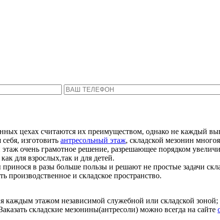
Пожалуйста, введите Ваше имя и телефон.
ся с Вами в ближайшее время, чтобы ответить 
нных цехах считаются их преимуществом, однако не каждый выг
 себя, изготовить
антресольный этаж
, складской мезонин многоя
 этаж очень грамотное решение, разрешающее порядком увеличи
как для взрослых,так и для детей.
принося в разы больше пользы и решают не простые задачи скл
ь производственное и складское пространство.
ия каждым этажом независимой служебной или складской зоной;
аказать складские мезонины(антресоли) можно всегда на сайте