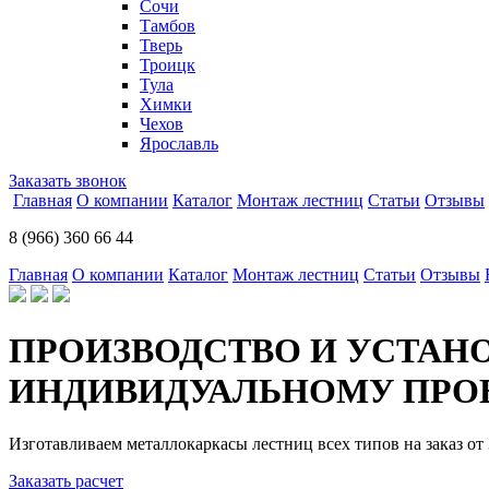
Сочи
Тамбов
Тверь
Троицк
Тула
Химки
Чехов
Ярославль
Заказать звонок
Главная
О компании
Каталог
Монтаж лестниц
Статьи
Отзывы
8 (966) 360 66 44
Главная
О компании
Каталог
Монтаж лестниц
Статьи
Отзывы
ПРОИЗВОДСТВО И УСТАН
ИНДИВИДУАЛЬНОМУ ПРОЕ
Изготавливаем металлокаркасы лестниц всех типов на заказ от 
Заказать расчет